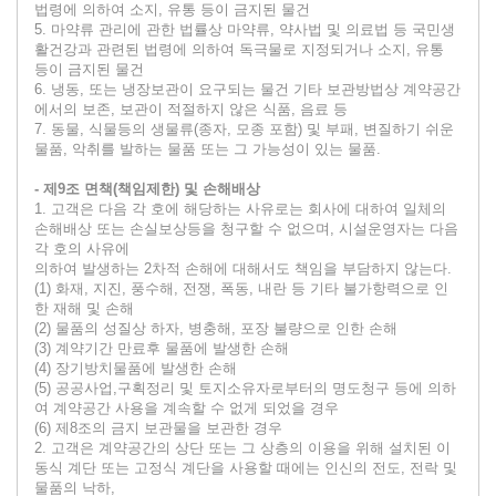
법령에 의하여 소지, 유통 등이 금지된 물건
5. 마약류 관리에 관한 법률상 마약류, 약사법 및 의료법 등 국민생
활건강과 관련된 법령에 의하여 독극물로 지정되거나 소지, 유통
등이 금지된 물건
6. 냉동, 또는 냉장보관이 요구되는 물건 기타 보관방법상 계약공간
에서의 보존, 보관이 적절하지 않은 식품, 음료 등
7. 동물, 식물등의 생물류(종자, 모종 포함) 및 부패, 변질하기 쉬운
물품, 악취를 발하는 물품 또는 그 가능성이 있는 물품.
- 제9조 면책(책임제한) 및 손해배상
1. 고객은 다음 각 호에 해당하는 사유로는 회사에 대하여 일체의
손해배상 또는 손실보상등을 청구할 수 없으며, 시설운영자는 다음
각 호의 사유에
의하여 발생하는 2차적 손해에 대해서도 책임을 부담하지 않는다.
(1) 화재, 지진, 풍수해, 전쟁, 폭동, 내란 등 기타 불가항력으로 인
한 재해 및 손해
(2) 물품의 성질상 하자, 병충해, 포장 불량으로 인한 손해
(3) 계약기간 만료후 물품에 발생한 손해
(4) 장기방치물품에 발생한 손해
(5) 공공사업,구획정리 및 토지소유자로부터의 명도청구 등에 의하
여 계약공간 사용을 계속할 수 없게 되었을 경우
(6) 제8조의 금지 보관물을 보관한 경우
2. 고객은 계약공간의 상단 또는 그 상층의 이용을 위해 설치된 이
동식 계단 또는 고정식 계단을 사용할 때에는 인신의 전도, 전락 및
물품의 낙하,