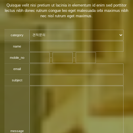
Quisque velit nisi pretium ut lacinia in elementum id enim sed porttitor
lectus nibh donec rutrum congue leo eget malesuada orbi maximus nibh
nec nisl rutrum eget maximus.
category
name
mobile_no
-
-
email
subject
message