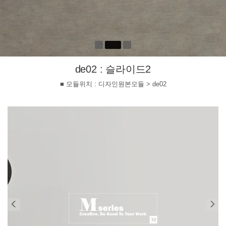
de02 : 슬라이드2
■ 모듈위치 : 디자인원본모듈 > de02
Previous
Ne