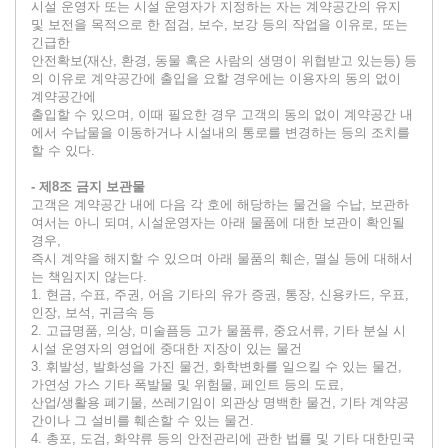
시설 운영자 또는 시설 운영자가 지정하는 자는 계약공간의 유지
및 보전을 목적으로 한 점검, 보수, 보강 등의 작업을 이유로, 또는
긴급한
안전확보(재산, 환경, 동물 혹은 사람의 생명이 위협받고 있는등) 등
의 이유로 계약공간에 출입을 요할 경우에는 이용자의 동의 없이
계약공간에
출입할 수 있으며, 이때 필요한 경우 고객의 동의 없이 계약공간 내
에서 수납물을 이동하거나 시설내의 통로를 변경하는 등의 조치를
할 수 있다.
- 제8조 금지 보관물
고객은 계약공간 내에 다음 각 호에 해당하는 물건을 수납, 보관하
여서는 아니 되며, 시설운영자는 아래 물품에 대한 보관이 확인될
경우,
즉시 계약을 해지할 수 있으며 아래 물품의 훼손, 멸실 등에 대해서
는 책임지지 않는다.
1. 현금, 수표, 주권, 어음 기타의 유가 증권, 통장, 신용카드, 우표,
인장, 보석, 귀금속 등
2. 고급명품, 의상, 미술픔등 고가 물품류, 중요서류, 기타 분실 시
시설 운영자의 영업에 중대한 지장이 있는 물건
3. 휘발성, 발화성을 가진 물건, 화학변화를 일으킬 수 있는 물건,
가연성 가스 기타 폭발물 및 위험물, 페인트 등의 도료,
산업/생활용 폐기물, 쓰레기임이 외관상 명백한 물건, 기타 계약공
간이나 그 설비를 훼손할 수 있는 물건.
4. 총포, 도검, 화약류 등의 안전관리에 관한 법률 및 기타 대한민국