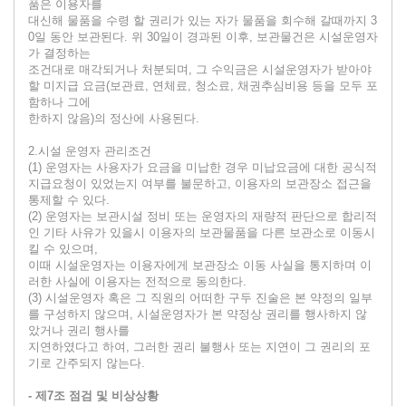
품은 이용자를
대신해 물품을 수령 할 권리가 있는 자가 물품을 회수해 갈때까지 3
0일 동안 보관된다. 위 30일이 경과된 이후, 보관물건은 시설운영자
가 결정하는
조건대로 매각되거나 처분되며, 그 수익금은 시설운영자가 받아야
할 미지급 요금(보관료, 연체료, 청소료, 채권추심비용 등을 모두 포
함하나 그에
한하지 않음)의 정산에 사용된다.
2.시설 운영자 관리조건
(1) 운영자는 사용자가 요금을 미납한 경우 미납요금에 대한 공식적
지급요청이 있었는지 여부를 불문하고, 이용자의 보관장소 접근을
통제할 수 있다.
(2) 운영자는 보관시설 정비 또는 운영자의 재량적 판단으로 합리적
인 기타 사유가 있을시 이용자의 보관물품을 다른 보관소로 이동시
킬 수 있으며,
이때 시설운영자는 이용자에게 보관장소 이동 사실을 통지하며 이
러한 사실에 이용자는 전적으로 동의한다.
(3) 시설운영자 혹은 그 직원의 어떠한 구두 진술은 본 약정의 일부
를 구성하지 않으며, 시설운영자가 본 약정상 권리를 행사하지 않
았거나 권리 행사를
지연하였다고 하여, 그러한 권리 불행사 또는 지연이 그 권리의 포
기로 간주되지 않는다.
- 제7조 점검 및 비상상황