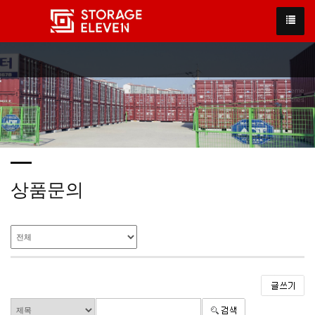
We have created a awesome theme
Far far away,behind the word mountains, far from the countries
상품문의