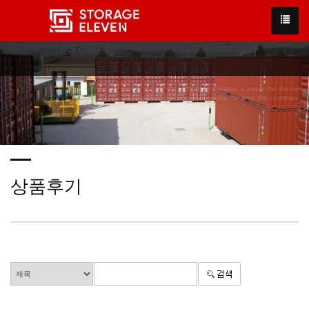
We have created a awesome theme
Far far away,behind the word mountains, far from the countries
상품후기